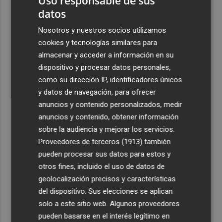
Uso responsable de sus
datos
3
Bétera lleva su ‘aroma de somni’ a todos los rincones de
la Comunitat
Nosotros y nuestros socios utilizamos
cookies y tecnologías similares para
4
Xàtiva restringirá el acceso al Castillo con vehículos
almacenar y acceder a información en su
particulares durante el eclipse del próximo 12 de agosto
dispositivo y procesar datos personales,
5
La convocatoria europea de gigafactorías de IA puede
como su dirección IP, identificadores únicos
activar una cadena industrial en centros de datos,
y datos de navegación, para ofrecer
energía, 'cloud' y ciberseguridad
anuncios y contenido personalizados, medir
anuncios y contenido, obtener información
sobre la audiencia y mejorar los servicios.
Proveedores de terceros (1913)
también
pueden procesar sus datos para estos y
otros fines, incluido el uso de datos de
geolocalización precisos y características
del dispositivo. Sus elecciones se aplican
solo a este sitio web. Algunos proveedores
pueden basarse en el interés legítimo en