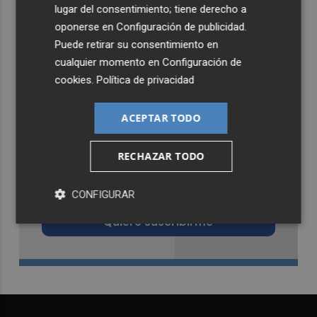
lugar del consentimiento; tiene derecho a
oponerse en
Configuración de publicidad
.
Puede retirar su consentimiento en
cualquier momento en
Configuración de
cookies
.
Política de privacidad
ACEPTAR TODO
RECHAZAR TODO
Recibe toda la actualidad de
Castellón Plaza en tu correo
CONFIGURAR
Quiero suscribirme