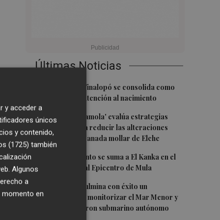
Últimas Noticias
1
El Hospital del Vinalopó se consolida como
referente en la atención al nacimiento
r y acceder a
2
El proyecto 'Gramola' evalúa estrategias
tificadores únicos
sostenibles para reducir las alteraciones
cios y contenido,
internas de la granada mollar de Elche
os (1725)
también
3
María Escarmiento se suma a El Kanka en el
calización
cartel del festival Epicentro de Mula
 web. Algunos
derecho a
4
UPCT Makers culmina con éxito un
ier momento en
catamarán para monitorizar el Mar Menor y
ya prepara un dron submarino autónomo