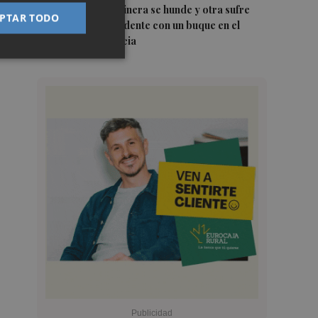
5
Una batea clochinera se hunde y otra sufre
PTAR TODO
daños en un incidente con un buque en el
puerto de Valencia