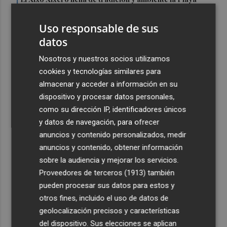
1
Casablanca de Almenara
Uso responsable de sus
2
Daniel Cegarra es sexto en el Europeo élite de trial bici
datos
en Francia y Álvaro Micol el cuarto júnior
3
Nosotros y nuestros socios utilizamos
El aeropuerto de Castellón amplía su actividad: la
escuela de pilotaje belga Skywings abrirá un nuevo
cookies y tecnologías similares para
centro de formación
almacenar y acceder a información en su
dispositivo y procesar datos personales,
4
El incendio de Tírig obliga a evacuar a la población de
como su dirección IP, identificadores únicos
Catí y las explotaciones ganaderas
y datos de navegación, para ofrecer
5
La firma Filias se adjudica el Servicio de Orientación
anuncios y contenido personalizados, medir
Familiar en Adicciones en Alicante por casi 84.000
anuncios y contenido, obtener información
euros y dos años
sobre la audiencia y mejorar los servicios.
Proveedores de terceros (1913)
también
pueden procesar sus datos para estos y
otros fines, incluido el uso de datos de
geolocalización precisos y características
del dispositivo. Sus elecciones se aplican