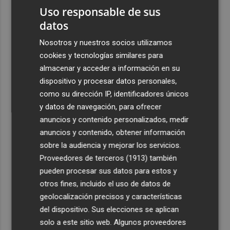
Costa
Uso responsable de sus
datos
3
Más problemas en el lateral derecho: Monferrer sufre
una lesión muscular
Nosotros y nuestros socios utilizamos
cookies y tecnologías similares para
4
San Javier da viabilidad al nuevo contrato del transporte
almacenar y acceder a información en su
urbano y a un hotel de cuatro estrellas en La Manga con
324 habitaciones
dispositivo y procesar datos personales,
como su dirección IP, identificadores únicos
5
Estos son los estrenos que abren la cartelera en agosto:
y datos de navegación, para ofrecer
de la comedia 'El último mono' a una nueva entrega de
anuncios y contenido personalizados, medir
'La Patrulla Canina'
anuncios y contenido, obtener información
sobre la audiencia y mejorar los servicios.
Proveedores de terceros (1913)
también
pueden procesar sus datos para estos y
otros fines, incluido el uso de datos de
geolocalización precisos y características
del dispositivo. Sus elecciones se aplican
solo a este sitio web. Algunos proveedores