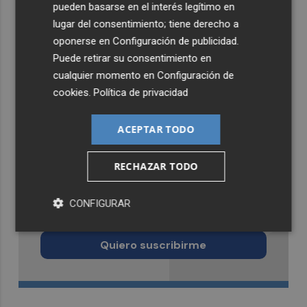
pueden basarse en el interés legítimo en
lugar del consentimiento; tiene derecho a
oponerse en
Configuración de publicidad
.
Puede retirar su consentimiento en
cualquier momento en
Configuración de
cookies
.
Política de privacidad
ACEPTAR TODO
RECHAZAR TODO
Recibe toda la actualidad de
CONFIGURAR
Castellón Plaza en tu correo
Quiero suscribirme