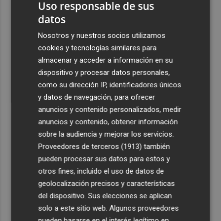
Uso responsable de sus
3
La convocatoria europea de gigafactorías de IA puede
datos
activar una cadena industrial en centros de datos,
Nosotros y nuestros socios utilizamos
energía, 'cloud' y ciberseguridad
cookies y tecnologías similares para
4
Telefónica lidera la reputación algorítmica del sector
almacenar y acceder a información en su
con una puntuación un 21% superior a la media
dispositivo y procesar datos personales,
5
como su dirección IP, identificadores únicos
El ‘Big Three’ de la restauración acelera: más aperturas,
nuevas inversiones y una batalla que ya no se libra solo
y datos de navegación, para ofrecer
en el precio
anuncios y contenido personalizados, medir
anuncios y contenido, obtener información
sobre la audiencia y mejorar los servicios.
Proveedores de terceros (1913)
también
pueden procesar sus datos para estos y
otros fines, incluido el uso de datos de
geolocalización precisos y características
del dispositivo. Sus elecciones se aplican
solo a este sitio web. Algunos proveedores
pueden basarse en el interés legítimo en