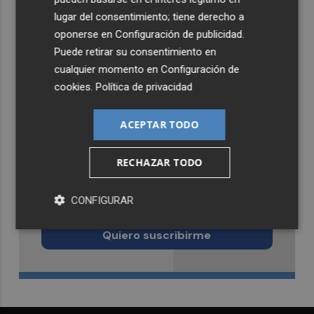
lugar del consentimiento; tiene derecho a
oponerse en
Configuración de publicidad
.
Puede retirar su consentimiento en
cualquier momento en
Configuración de
cookies
.
Política de privacidad
ACEPTAR TODO
RECHAZAR TODO
Recibe toda la actualidad de
CONFIGURAR
Castellón Plaza en tu correo
Quiero suscribirme