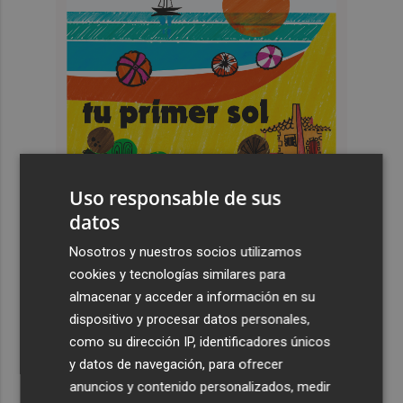
Uso responsable de sus
datos
Nosotros y nuestros socios utilizamos
cookies y tecnologías similares para
Últimas Noticias
almacenar y acceder a información en su
dispositivo y procesar datos personales,
1
Un proyecto piloto monitorizará en tiempo real la
como su dirección IP, identificadores únicos
calidad del agua en Port Saplaya y Meliana
y datos de navegación, para ofrecer
2
anuncios y contenido personalizados, medir
Fernando Roig: "Estamos muy ilusionados con esta