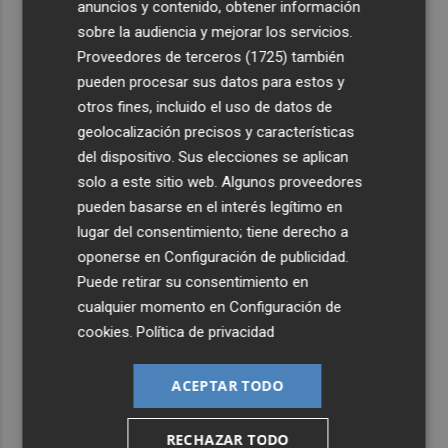
temporada"
anuncios y contenido, obtener información
sobre la audiencia y mejorar los servicios.
3
Acrobacias en miniatura: la exposición del Circo del Sol
Proveedores de terceros (1725)
también
en la estación de tren de Alicante
pueden procesar sus datos para estos y
4
Sagunt a Escena recupera 'La ópera de los tres
otros fines, incluido el uso de datos de
centavos' con la voz de Coque Malla
geolocalización precisos y características
del dispositivo. Sus elecciones se aplican
5
La Filmoteca d'Estiu se lanza a las armas con la
solo a este sitio web. Algunos proveedores
proyección de 'Una batalla tras otra'
pueden basarse en el interés legítimo en
lugar del consentimiento; tiene derecho a
oponerse en
Configuración de publicidad
.
Puede retirar su consentimiento en
cualquier momento en
Configuración de
cookies
.
Política de privacidad
ACEPTAR TODO
RECHAZAR TODO