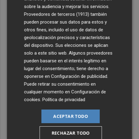
sobre la audiencia y mejorar los servicios.
4
San Javier da viabilidad al nuevo contrato del transporte
Proveedores de terceros (1913)
también
urbano y a un hotel de cuatro estrellas en La Manga con
pueden procesar sus datos para estos y
324 habitaciones
otros fines, incluido el uso de datos de
5
Estos son los estrenos que abren la cartelera en agosto:
geolocalización precisos y características
de la comedia 'El último mono' a una nueva entrega de
del dispositivo. Sus elecciones se aplican
'La Patrulla Canina'
solo a este sitio web. Algunos proveedores
pueden basarse en el interés legítimo en
lugar del consentimiento; tiene derecho a
oponerse en
Configuración de publicidad
.
Puede retirar su consentimiento en
cualquier momento en
Configuración de
cookies
.
Política de privacidad
ACEPTAR TODO
RECHAZAR TODO