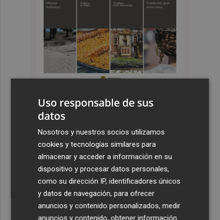
Uso responsable de sus
datos
Últimas Noticias
Nosotros y nuestros socios utilizamos
1
Castelló apuesta por convertir el eclipse en un referente
cookies y tecnologías similares para
científico: recibirá a un gran equipo de expertos
almacenar y acceder a información en su
2
El Villarreal anuncia a sus seis capitanes: Gerard
dispositivo y procesar datos personales,
Moreno, Foyth, Comesaña, Ayoze, Cardona y Logan
como su dirección IP, identificadores únicos
Costa
y datos de navegación, para ofrecer
anuncios y contenido personalizados, medir
3
Más problemas en el lateral derecho: Monferrer sufre
anuncios y contenido, obtener información
una lesión muscular