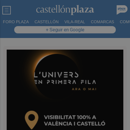
FORO PLAZA
CASTELLÓN
VILA-REAL
COMARCAS
COM
+ Seguir en Google