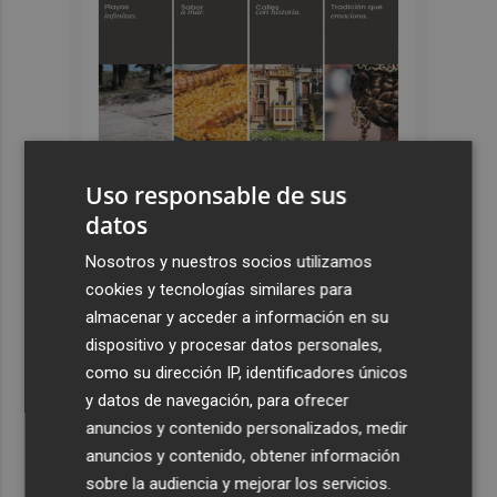
Uso responsable de sus
datos
Nosotros y nuestros socios utilizamos
Últimas Noticias
cookies y tecnologías similares para
1
El pregón de Festes d'Elx 2026, con Josan, en imágenes
almacenar y acceder a información en su
dispositivo y procesar datos personales,
como su dirección IP, identificadores únicos
2
Emergencias activa la situación 2 del PEIF y confina
y datos de navegación, para ofrecer
Sierra Engarcerán por el humo del incendio forestal
anuncios y contenido personalizados, medir
3
España restablece los controles fronterizos a los
anuncios y contenido, obtener información
viajeros procedentes de Italia
sobre la audiencia y mejorar los servicios.