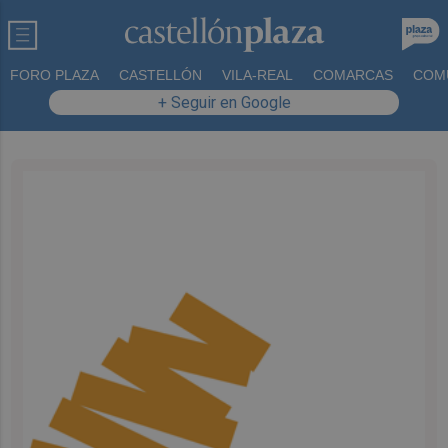
FORO PLAZA
CASTELLÓN
VILA-REAL
COMARCAS
COM
+ Seguir en Google