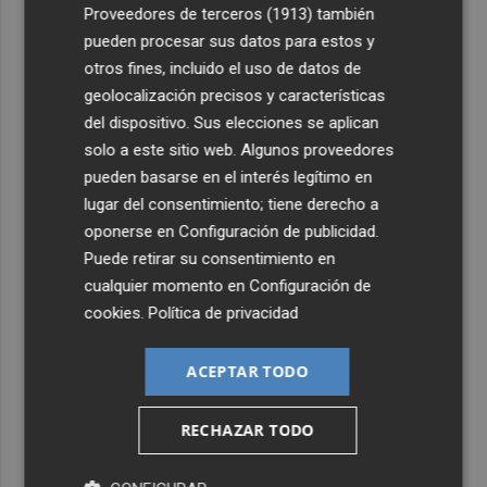
4
Proveedores de terceros (1913)
también
El homenaje a Ferran Torres en Foios, en imágenes
pueden procesar sus datos para estos y
otros fines, incluido el uso de datos de
5
Ferran Torres, recibido con un baño de masas en su
geolocalización precisos y características
pueblo: "Allá donde voy siempre digo que soy de Foios"
del dispositivo. Sus elecciones se aplican
solo a este sitio web. Algunos proveedores
pueden basarse en el interés legítimo en
lugar del consentimiento; tiene derecho a
oponerse en
Configuración de publicidad
.
Puede retirar su consentimiento en
cualquier momento en
Configuración de
cookies
.
Política de privacidad
ACEPTAR TODO
RECHAZAR TODO