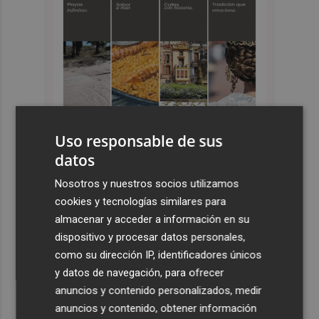
Uso responsable de sus
datos
Últimas Noticias
Nosotros y nuestros socios utilizamos
1
Valencia Basket abrirá la EuroLeague Women en casa
cookies y tecnologías similares para
ante Fenerbahce Opet
almacenar y acceder a información en su
dispositivo y procesar datos personales,
2
La Diputación reduce en más de dos meses el tiempo
como su dirección IP, identificadores únicos
previsto de corte de la CV-560 por las obras del puente
y datos de navegación, para ofrecer
de Càrcer
anuncios y contenido personalizados, medir
3
Roig Arena estrena un festival de house de más de 10
anuncios y contenido, obtener información
horas con Folamour, Dan Shake o The Basement