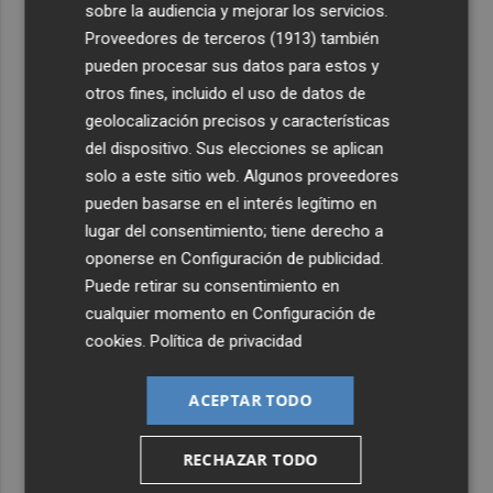
sobre la audiencia y mejorar los servicios.
4
Proveedores de terceros (1913)
también
Italia rechaza el ultimátum de España y no reevaluará la
suspensión de Schengen hasta el 15 de agosto
pueden procesar sus datos para estos y
otros fines, incluido el uso de datos de
5
Leire Díez niega que su "investigación" buscara
geolocalización precisos y características
"desestabilizar" ninguna causa "que afectara a los
del dispositivo. Sus elecciones se aplican
intereses del PSOE"
solo a este sitio web. Algunos proveedores
pueden basarse en el interés legítimo en
lugar del consentimiento; tiene derecho a
oponerse en
Configuración de publicidad
.
Puede retirar su consentimiento en
cualquier momento en
Configuración de
cookies
.
Política de privacidad
ACEPTAR TODO
RECHAZAR TODO