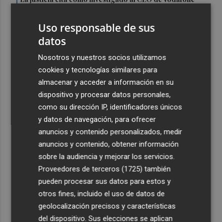
1
España tras admitir otra querella del fundador de
Finetwork
Uso responsable de sus
2
datos
Oysho ocupa la antigua 'flagship' de Nespresso en la
calle Colón de València
Nosotros y nuestros socios utilizamos
3
El Hospital del Vinalopó se consolida como referente en
cookies y tecnologías similares para
la atención al nacimiento
almacenar y acceder a información en su
dispositivo y procesar datos personales,
4
El proyecto 'Gramola' evalúa estrategias sostenibles
como su dirección IP, identificadores únicos
para reducir las alteraciones internas de la granada
y datos de navegación, para ofrecer
mollar de Elche
anuncios y contenido personalizados, medir
5
El talento murciano conquista Cimeria: Dagnino ilustra
anuncios y contenido, obtener información
'Aguas peligrosas' de Conan el Bárbaro
sobre la audiencia y mejorar los servicios.
Proveedores de terceros (1725)
también
pueden procesar sus datos para estos y
otros fines, incluido el uso de datos de
geolocalización precisos y características
del dispositivo. Sus elecciones se aplican