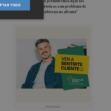
5
Marián Cano: "No permitiremos ligar los
PTAR TODO
apartamentos turísticos a un problema de
vivienda que el Gobierno no afronta"