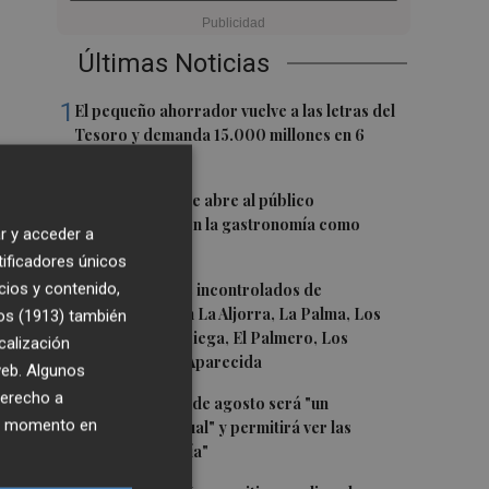
Últimas Noticias
1
El pequeño ahorrador vuelve a las letras del
Tesoro y demanda 15.000 millones en 6
meses
2
El oleoturismo se abre al público
internacional con la gastronomía como
r y acceder a
reclamo
tificadores únicos
3
cios y contenido,
Retiran vertidos incontrolados de
fibrocemento en La Aljorra, La Palma, Los
os (1913)
también
Belones, Torreciega, El Palmero, Los
calización
Chorrillos y La Aparecida
 web. Algunos
derecho a
4
El eclipse del 12 de agosto será "un
ier momento en
espectáculo visual" y permitirá ver las
perseidas "de día"