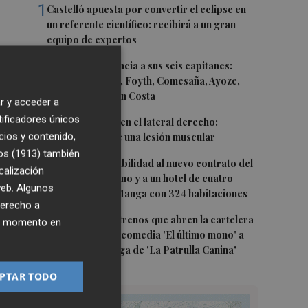
1
Castelló apuesta por convertir el eclipse en
un referente científico: recibirá a un gran
equipo de expertos
2
El Villarreal anuncia a sus seis capitanes:
Gerard Moreno, Foyth, Comesaña, Ayoze,
Cardona y Logan Costa
r y acceder a
tificadores únicos
3
Más problemas en el lateral derecho:
cios y contenido,
Monferrer sufre una lesión muscular
os (1913)
también
4
San Javier da viabilidad al nuevo contrato del
calización
transporte urbano y a un hotel de cuatro
 web. Algunos
estrellas en La Manga con 324 habitaciones
derecho a
5
Estos son los estrenos que abren la cartelera
ier momento en
en agosto: de la comedia 'El último mono' a
una nueva entrega de 'La Patrulla Canina'
PTAR TODO