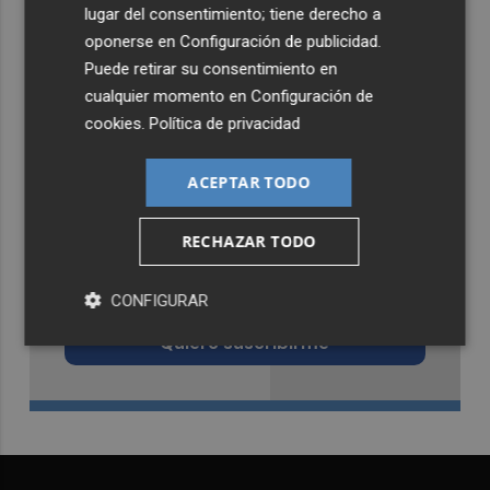
lugar del consentimiento; tiene derecho a
oponerse en
Configuración de publicidad
.
Puede retirar su consentimiento en
cualquier momento en
Configuración de
cookies
.
Política de privacidad
ACEPTAR TODO
RECHAZAR TODO
Recibe toda la actualidad de
Castellón Plaza en tu correo
CONFIGURAR
Quiero suscribirme