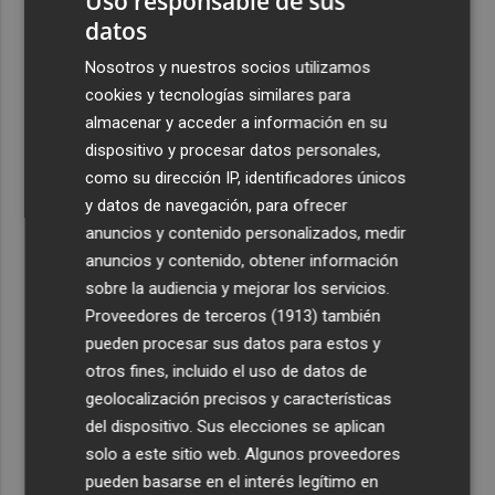
Uso responsable de sus
datos
3
Aemet prevé peligro de incendios "muy alto" o
"extremo" en la mayor parte de la Península y Baleares
Nosotros y nuestros socios utilizamos
el día del eclipse
cookies y tecnologías similares para
4
almacenar y acceder a información en su
Company: “Estamos comenzando a ver el equipo que
queremos ver en la Liga”
dispositivo y procesar datos personales,
como su dirección IP, identificadores únicos
5
Ocho helicópteros, un avión y más de 100 brigadas se
y datos de navegación, para ofrecer
movilizan en Moratalla por un incendio forestal
anuncios y contenido personalizados, medir
anuncios y contenido, obtener información
sobre la audiencia y mejorar los servicios.
Proveedores de terceros (1913)
también
pueden procesar sus datos para estos y
otros fines, incluido el uso de datos de
geolocalización precisos y características
del dispositivo. Sus elecciones se aplican
solo a este sitio web. Algunos proveedores
pueden basarse en el interés legítimo en