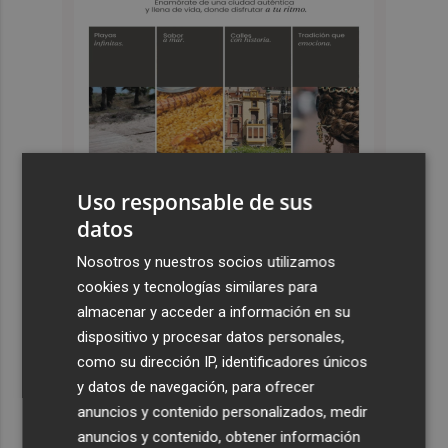
Uso responsable de sus
datos
Nosotros y nuestros socios utilizamos
Últimas Noticias
cookies y tecnologías similares para
1
almacenar y acceder a información en su
Company: “Estamos comenzando a ver el equipo que
queremos ver en la Liga”
dispositivo y procesar datos personales,
como su dirección IP, identificadores únicos
2
Ocho helicópteros, un avión y más de 100 brigadas se
y datos de navegación, para ofrecer
movilizan en Moratalla por un incendio forestal
anuncios y contenido personalizados, medir
3
Jorge Martín suma su tercera victoria 'sprint' del año y
anuncios y contenido, obtener información