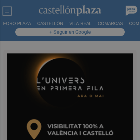
FORO PLAZA
CASTELLÓN
VILA-REAL
COMARCAS
COM
+ Seguir en Google