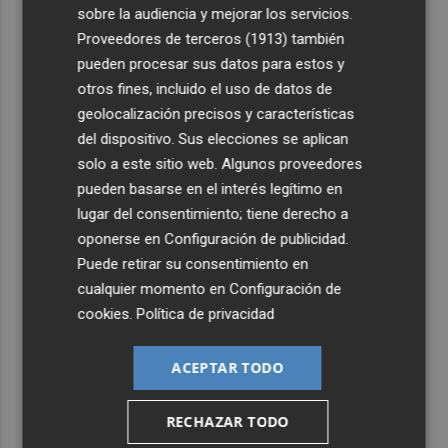
es más líder
sobre la audiencia y mejorar los servicios.
Proveedores de terceros (1913)
también
4
España amplía a siete aeropuertos, entre ellos Alicante-
pueden procesar sus datos para estos y
Elche y Manises, los controles aleatorios a viajeros de
Italia
otros fines, incluido el uso de datos de
geolocalización precisos y características
5
La Biblioteca Valenciana conmemora el 750 aniversario
del dispositivo. Sus elecciones se aplican
del legado de Jaume I
solo a este sitio web. Algunos proveedores
pueden basarse en el interés legítimo en
lugar del consentimiento; tiene derecho a
oponerse en
Configuración de publicidad
.
Puede retirar su consentimiento en
cualquier momento en
Configuración de
cookies
.
Política de privacidad
ACEPTAR TODO
RECHAZAR TODO