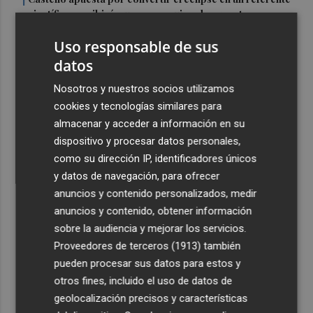
1
científico: recibirá a un gran equipo de expertos
2
El Villarreal anuncia a sus seis capitanes: Gerard
Uso responsable de sus
Moreno, Foyth, Comesaña, Ayoze, Cardona y Logan
datos
Costa
Nosotros y nuestros socios utilizamos
3
Más problemas en el lateral derecho: Monferrer sufre
cookies y tecnologías similares para
una lesión muscular
almacenar y acceder a información en su
4
San Javier da viabilidad al nuevo contrato del transporte
dispositivo y procesar datos personales,
urbano y a un hotel de cuatro estrellas en La Manga con
como su dirección IP, identificadores únicos
324 habitaciones
y datos de navegación, para ofrecer
anuncios y contenido personalizados, medir
5
Estos son los estrenos que abren la cartelera en agosto:
anuncios y contenido, obtener información
de la comedia 'El último mono' a una nueva entrega de
'La Patrulla Canina'
sobre la audiencia y mejorar los servicios.
Proveedores de terceros (1913)
también
pueden procesar sus datos para estos y
otros fines, incluido el uso de datos de
geolocalización precisos y características