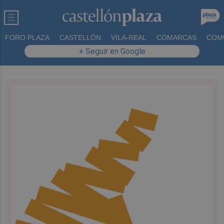
FORO PLAZA
CASTELLÓN
VILA-REAL
COMARCAS
COM
+ Seguir en Google