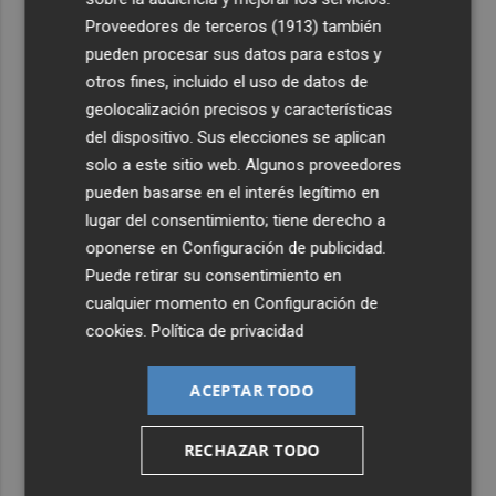
4
Foios se vuelca con Ferran Torres
Proveedores de terceros (1913)
también
pueden procesar sus datos para estos y
5
otros fines, incluido el uso de datos de
Las '200 vidas' que llevaron a Paco Rabal de Águilas a la
cima del cine: un documental recupera la voz y la mirada
geolocalización precisos y características
del actor
del dispositivo. Sus elecciones se aplican
solo a este sitio web. Algunos proveedores
pueden basarse en el interés legítimo en
lugar del consentimiento; tiene derecho a
oponerse en
Configuración de publicidad
.
Puede retirar su consentimiento en
cualquier momento en
Configuración de
cookies
.
Política de privacidad
ACEPTAR TODO
RECHAZAR TODO