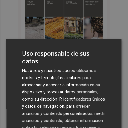
Uso responsable de sus
datos
Últimas Noticias
Nosotros y nuestros socios utilizamos
cookies y tecnologías similares para
1
España restablece los controles fronterizos a los
almacenar y acceder a información en su
viajeros procedentes de Italia
dispositivo y procesar datos personales,
2
El homenaje a Ferran Torres en Foios, en imágenes
como su dirección IP, identificadores únicos
y datos de navegación, para ofrecer
anuncios y contenido personalizados, medir
3
Ferran Torres, recibido con un baño de masas en su
anuncios y contenido, obtener información
pueblo: "Allá donde voy siempre digo que soy de Foios"
sobre la audiencia y mejorar los servicios.