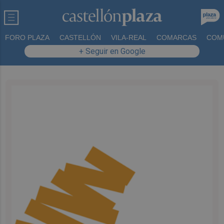
FORO PLAZA
CASTELLÓN
VILA-REAL
COMARCAS
COM
+ Seguir en Google