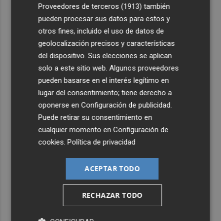
4
Proveedores de terceros (1913)
también
La economía de EEUU destruyó 23.000 empleos en julio
pueden procesar sus datos para estos y
otros fines, incluido el uso de datos de
5
Activado el máximo nivel de preemergencia frente a
geolocalización precisos y características
incendios en la Comunitat toda la jornada del eclipse
del dispositivo. Sus elecciones se aplican
solo a este sitio web. Algunos proveedores
pueden basarse en el interés legítimo en
lugar del consentimiento; tiene derecho a
oponerse en
Configuración de publicidad
.
Puede retirar su consentimiento en
cualquier momento en
Configuración de
cookies
.
Política de privacidad
ACEPTAR TODO
RECHAZAR TODO