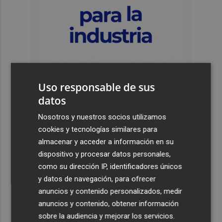
Uso responsable de sus
datos
Nosotros y nuestros socios utilizamos
Últimas Noticias
cookies y tecnologías similares para
1
Valencia Basket incorpora a Oumar Ballo, que jugará la
almacenar y acceder a información en su
próxima temporada cedido en Galatasaray
dispositivo y procesar datos personales,
como su dirección IP, identificadores únicos
2
David Cubillas regresa al Castellón
y datos de navegación, para ofrecer
anuncios y contenido personalizados, medir
3
Teulada Moraira cierra temporalmente la playa del
anuncios y contenido, obtener información
Portet por vertidos fecales
sobre la audiencia y mejorar los servicios.