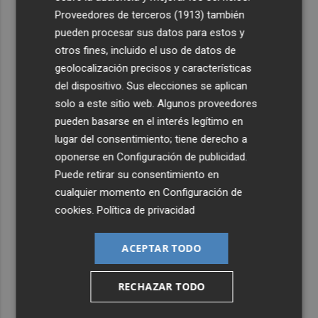
4
El BOE publica la orden con los controles fronterizos a
Proveedores de terceros (1913)
también
los viajeros procedentes de Italia
pueden procesar sus datos para estos y
5
Lunes de lluvias y tormentas: alerta por posible granizo
otros fines, incluido el uso de datos de
con vientos muy fuertes en Altiplano, Noroeste,
geolocalización precisos y características
Guadalentín y Vega del Segura
del dispositivo. Sus elecciones se aplican
solo a este sitio web. Algunos proveedores
pueden basarse en el interés legítimo en
lugar del consentimiento; tiene derecho a
oponerse en
Configuración de publicidad
.
Puede retirar su consentimiento en
cualquier momento en
Configuración de
cookies
.
Política de privacidad
ACEPTAR TODO
RECHAZAR TODO