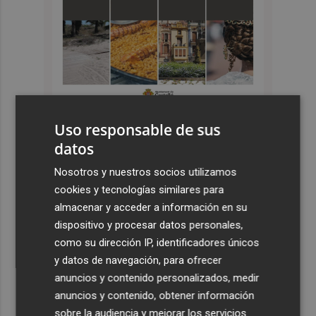
Uso responsable de sus
datos
Últimas Noticias
Nosotros y nuestros socios utilizamos
1
El Hércules CF encara la quinta semana de preparación
cookies y tecnologías similares para
con pruebas exigentes el fin de semana
almacenar y acceder a información en su
2
Murcia inicia el repintado de señales en Patiño, San Pío
dispositivo y procesar datos personales,
X, Santiago el Mayor, La Murta, Valladolises, Cañada
como su dirección IP, identificadores únicos
Hermosa y Cañadas de San Pedro
y datos de navegación, para ofrecer
3
anuncios y contenido personalizados, medir
Mariano García, López Nicolás y Bermúdez disputarán
el Europeo en Birmingham el viernes y el sábado
anuncios y contenido, obtener información
sobre la audiencia y mejorar los servicios.