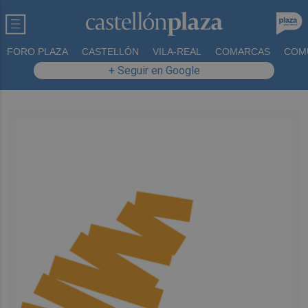
FORO PLAZA
CASTELLÓN
VILA-REAL
COMARCAS
COM
+ Seguir en Google