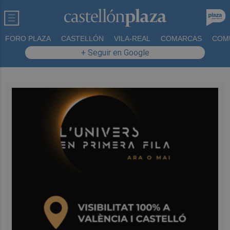
FORO PLAZA
CASTELLÓN
VILA-REAL
COMARCAS
COM
+ Seguir en Google