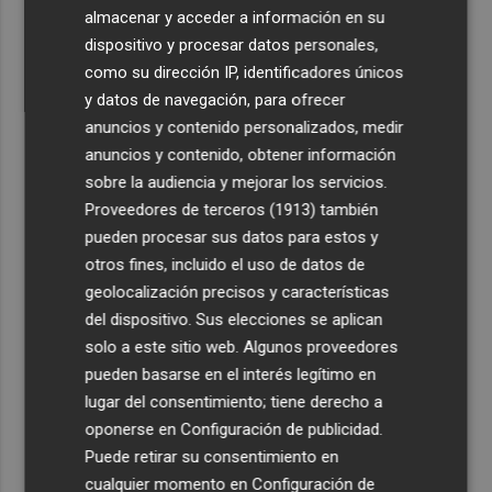
4
La Femp se coordina con los gobiernos locales para el
almacenar y acceder a información en su
eclipse solar del 12 de agosto
dispositivo y procesar datos personales,
como su dirección IP, identificadores únicos
5
El incendio del Cerro Maestre de Jumilla activa el Plan
y datos de navegación, para ofrecer
Infomur en situación 1
anuncios y contenido personalizados, medir
anuncios y contenido, obtener información
sobre la audiencia y mejorar los servicios.
Proveedores de terceros (1913)
también
pueden procesar sus datos para estos y
otros fines, incluido el uso de datos de
geolocalización precisos y características
del dispositivo. Sus elecciones se aplican
solo a este sitio web. Algunos proveedores
pueden basarse en el interés legítimo en
lugar del consentimiento; tiene derecho a
oponerse en
Configuración de publicidad
.
Puede retirar su consentimiento en
cualquier momento en
Configuración de