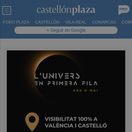
FORO PLAZA
CASTELLÓN
VILA-REAL
COMARCAS
COM
+ Seguir en Google