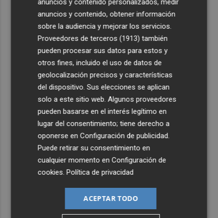
anuncios y contenido personalizados, medir
sensaciones y Ayoze como goleador
anuncios y contenido, obtener información
3
Más de medio millar de festeros de Ufece se reivindican
sobre la audiencia y mejorar los servicios.
en el pregón en Elche: "se nota, se siente, el campo está
Proveedores de terceros (1913)
también
presente"
pueden procesar sus datos para estos y
4
Cuenta atrás para el Rototom, un festival que hace de la
otros fines, incluido el uso de datos de
diversidad su "seña de identidad"
geolocalización precisos y características
del dispositivo. Sus elecciones se aplican
5
El centro de salud de Benetússer recibe un sello estatal
solo a este sitio web. Algunos proveedores
de calidad por su atención orientada a las personas
mayores
pueden basarse en el interés legítimo en
lugar del consentimiento; tiene derecho a
oponerse en
Configuración de publicidad
.
Puede retirar su consentimiento en
cualquier momento en
Configuración de
cookies
.
Política de privacidad
ACEPTAR TODO