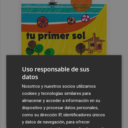
Uso responsable de sus
datos
Nosotros y nuestros socios utilizamos
Últimas Noticias
cookies y tecnologías similares para
almacenar y acceder a información en su
1
De Frida Kahlo a Kubrick: un repaso por los eclipses de
dispositivo y procesar datos personales,
la cultura
como su dirección IP, identificadores únicos
y datos de navegación, para ofrecer
2
El Villarreal cierra la pretemporada con buenas