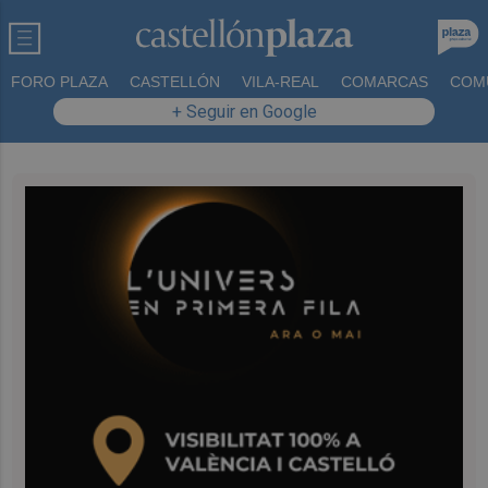
FORO PLAZA
CASTELLÓN
VILA-REAL
COMARCAS
COM
+ Seguir en Google