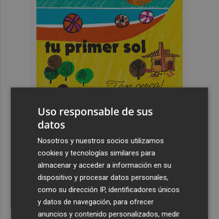
Uso responsable de sus
datos
Nosotros y nuestros socios utilizamos
Últimas Noticias
cookies y tecnologías similares para
almacenar y acceder a información en su
1
Así será la futura plaza de Los Baños de Mula: un espacio
dispositivo y procesar datos personales,
que evoca su historia con una alberca de aguas termales
como su dirección IP, identificadores únicos
2
Los suplementos deportivos de Nutriactivity estrenan
y datos de navegación, para ofrecer
tienda en Thader mientras Dunkin Donuts e Innova
anuncios y contenido personalizados, medir
Electro amplían espacios