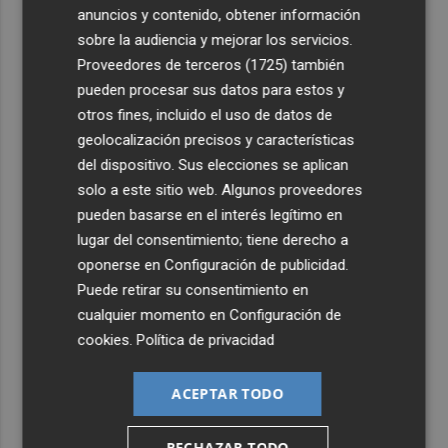
anuncios y contenido, obtener información
3
El Gobierno ejecuta 7.200 millones de Next Generation
sobre la audiencia y mejorar los servicios.
en la Comunitat: el acceso a PortCastelló y la intermodal
Proveedores de terceros (1725)
también
reciben 191 millones
pueden procesar sus datos para estos y
4
otros fines, incluido el uso de datos de
Moncofa disfruta las fiestas patronales de Sant Roc con
una programación adaptada a todos los públicos
geolocalización precisos y características
del dispositivo. Sus elecciones se aplican
5
Desarrollan una tecnología con IA para mitigar la
solo a este sitio web. Algunos proveedores
captura incidental de megafauna marina
pueden basarse en el interés legítimo en
lugar del consentimiento; tiene derecho a
oponerse en
Configuración de publicidad
.
Puede retirar su consentimiento en
cualquier momento en
Configuración de
cookies
.
Política de privacidad
ACEPTAR TODO
RECHAZAR TODO