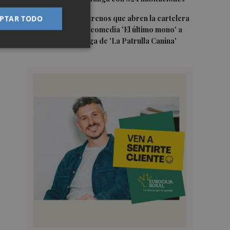
5
Estos son los estrenos que abren la cartelera
PTAR TODO
en agosto: de la comedia 'El último mono' a
una nueva entrega de 'La Patrulla Canina'