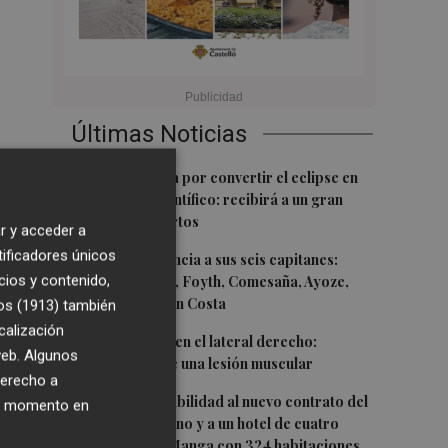
Últimas Noticias
1
Castelló apuesta por convertir el eclipse en
un referente científico: recibirá a un gran
equipo de expertos
r y acceder a
tificadores únicos
2
El Villarreal anuncia a sus seis capitanes:
cios y contenido,
Gerard Moreno, Foyth, Comesaña, Ayoze,
Cardona y Logan Costa
os (1913)
también
calización
3
Más problemas en el lateral derecho:
 web. Algunos
Monferrer sufre una lesión muscular
derecho a
4
San Javier da viabilidad al nuevo contrato del
ier momento en
transporte urbano y a un hotel de cuatro
estrellas en La Manga con 324 habitaciones