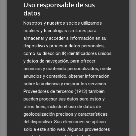
Uso responsable de sus
2
El Hozono Jairis aún necesita un par de incorporaciones
datos
para su cuarto año en la LF Endesa
Nosotros y nuestros socios utilizamos
3
Ruz ya hace planes para un posible futuro de Clarisas,
cookies y tecnologías similares para
más allá de la rehabilitación: ¿retorno de la Dama?
almacenar y acceder a información en su
4
ViviFind, el buscador inmobiliario con IA surgido del
dispositivo y procesar datos personales,
PCUMH, prepara sus primeras alianzas con el sector
como su dirección IP, identificadores únicos
5
y datos de navegación, para ofrecer
Castelló apuesta por convertir el eclipse en un referente
científico: recibirá a un gran equipo de expertos
anuncios y contenido personalizados, medir
anuncios y contenido, obtener información
sobre la audiencia y mejorar los servicios.
Proveedores de terceros (1913)
también
pueden procesar sus datos para estos y
otros fines, incluido el uso de datos de
geolocalización precisos y características
del dispositivo. Sus elecciones se aplican
solo a este sitio web. Algunos proveedores