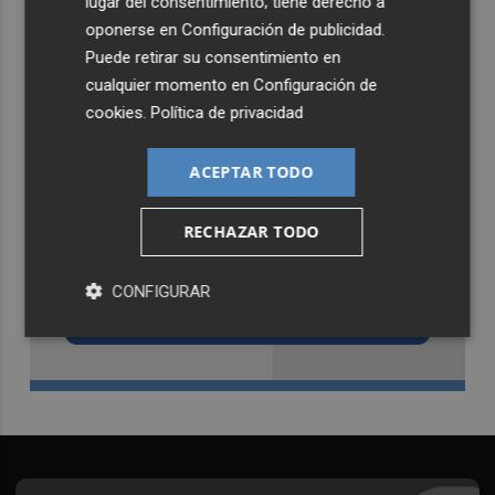
lugar del consentimiento; tiene derecho a
oponerse en
Configuración de publicidad
.
Puede retirar su consentimiento en
cualquier momento en
Configuración de
cookies
.
Política de privacidad
ACEPTAR TODO
RECHAZAR TODO
Recibe toda la actualidad de
Castellón Plaza en tu correo
CONFIGURAR
Quiero suscribirme