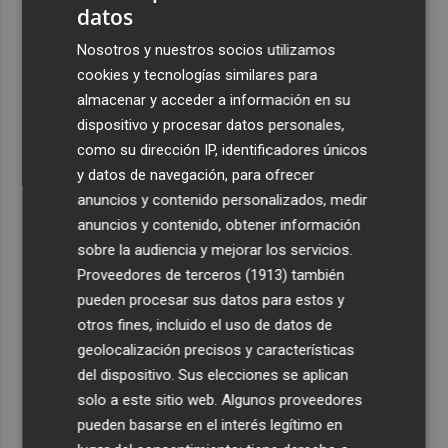
datos
3
La Región de Murcia es la cuarta provincia que más
Nosotros y nuestros socios utilizamos
exporta a África: Marruecos, el primer destino
cookies y tecnologías similares para
4
La Región de Murcia celebra la Semana de la Juventud
almacenar y acceder a información en su
con cinco días de actividades
dispositivo y procesar datos personales,
5
como su dirección IP, identificadores únicos
El coste de la vivienda: 1.338 € netos al mes, el salario
mínimo para poder comprar una vivienda en Castellón
y datos de navegación, para ofrecer
anuncios y contenido personalizados, medir
anuncios y contenido, obtener información
sobre la audiencia y mejorar los servicios.
Proveedores de terceros (1913)
también
pueden procesar sus datos para estos y
otros fines, incluido el uso de datos de
geolocalización precisos y características
del dispositivo. Sus elecciones se aplican
solo a este sitio web. Algunos proveedores
pueden basarse en el interés legítimo en