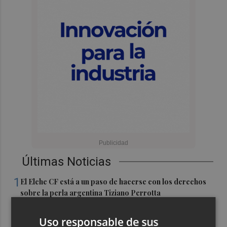
Últimas Noticias
1
El Elche CF está a un paso de hacerse con los derechos
sobre la perla argentina Tiziano Perrotta
2
El UCAM CB más internacional: Sito tiene a 10 jugadores
Uso responsable de sus
que irán con sus selecciones en las ventanas FIBA