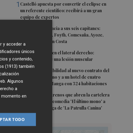
1
Castelló apuesta por convertir el eclipse en
un referente científico: recibirá a un gran
equipo de expertos
2
El Villarreal anuncia a sus seis capitanes:
Gerard Moreno, Foyth, Comesaña, Ayoze,
Cardona y Logan Costa
r y acceder a
tificadores únicos
3
Más problemas en el lateral derecho:
cios y contenido,
Monferrer sufre una lesión muscular
os (1913)
también
4
San Javier da viabilidad al nuevo contrato del
calización
transporte urbano y a un hotel de cuatro
 web. Algunos
estrellas en La Manga con 324 habitaciones
derecho a
5
Estos son los estrenos que abren la cartelera
ier momento en
en agosto: de la comedia 'El último mono' a
una nueva entrega de 'La Patrulla Canina'
PTAR TODO