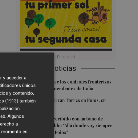
Últimas Noticias
r y acceder a
1
España restablece los controles fronterizos
tificadores únicos
a los viajeros procedentes de Italia
cios y contenido,
2
El homenaje a Ferran Torres en Foios, en
os (1913)
también
imágenes
calización
 web. Algunos
3
Ferran Torres, recibido con un baño de
derecho a
masas en su pueblo: "Allá donde voy siempre
ier momento en
digo que soy de Foios"