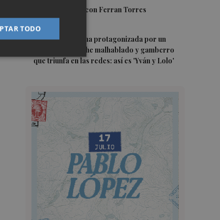
4
Foios se vuelca con Ferran Torres
PTAR TODO
5
La serie murciana protagonizada por un
conejo de peluche malhablado y gamberro
que triunfa en las redes: así es 'Yván y Lolo'