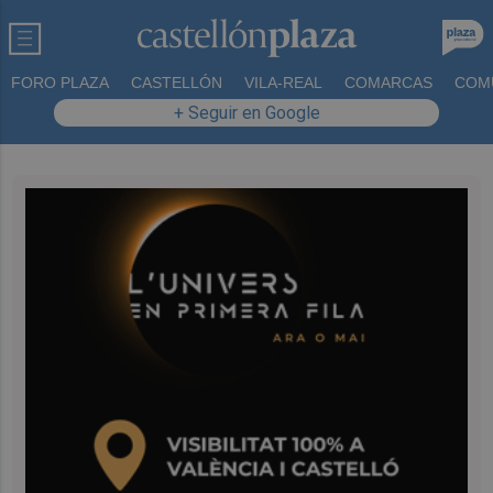
FORO PLAZA
CASTELLÓN
VILA-REAL
COMARCAS
COM
+ Seguir en Google