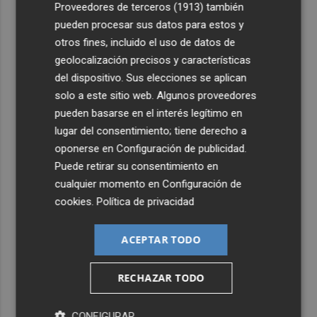
Proveedores de terceros (1913)
también
pueden procesar sus datos para estos y
5
Las '200 vidas' que llevaron a Paco Rabal de Águilas a la
otros fines, incluido el uso de datos de
cima del cine: un documental recupera la voz y la mirada
geolocalización precisos y características
del actor
del dispositivo. Sus elecciones se aplican
solo a este sitio web. Algunos proveedores
pueden basarse en el interés legítimo en
lugar del consentimiento; tiene derecho a
oponerse en
Configuración de publicidad
.
Puede retirar su consentimiento en
cualquier momento en
Configuración de
cookies
.
Política de privacidad
ACEPTAR TODO
RECHAZAR TODO
CONFIGURAR