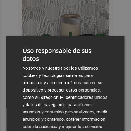
Uso responsable de sus
datos
Últimas Noticias
Nosotros y nuestros socios utilizamos
1
España restablece los controles fronterizos a los
cookies y tecnologías similares para
viajeros procedentes de Italia
almacenar y acceder a información en su
dispositivo y procesar datos personales,
2
El homenaje a Ferran Torres en Foios, en imágenes
como su dirección IP, identificadores únicos
y datos de navegación, para ofrecer
3
Ferran Torres, recibido con un baño de masas en su
anuncios y contenido personalizados, medir
pueblo: "Allá donde voy siempre digo que soy de Foios"
anuncios y contenido, obtener información
4
sobre la audiencia y mejorar los servicios.
Foios se vuelca con Ferran Torres