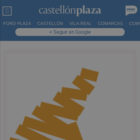
FORO PLAZA
CASTELLÓN
VILA-REAL
COMARCAS
COM
+ Seguir en Google