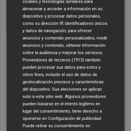
cookies y tecnologías similares para
accionista de ACS y eleva su participación al 15%
almacenar y acceder a información en su
4
La Femp se coordina con los gobiernos locales para el
dispositivo y procesar datos personales,
eclipse solar del 12 de agosto
como su dirección IP, identificadores únicos
5
El incendio del Cerro Maestre de Jumilla activa el Plan
y datos de navegación, para ofrecer
Infomur en situación 1
anuncios y contenido personalizados, medir
anuncios y contenido, obtener información
sobre la audiencia y mejorar los servicios.
Proveedores de terceros (1913)
también
pueden procesar sus datos para estos y
otros fines, incluido el uso de datos de
geolocalización precisos y características
del dispositivo. Sus elecciones se aplican
solo a este sitio web. Algunos proveedores
pueden basarse en el interés legítimo en
lugar del consentimiento; tiene derecho a
oponerse en
Configuración de publicidad
.
Puede retirar su consentimiento en