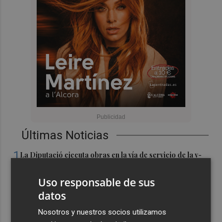
Últimas Noticias
1
La Diputació ejecuta obras en la vía de servicio de la v-
21 para reforzar la movilidad en l'Horta Nord
Uso responsable de sus
2
Shein sondea a inversores con una valoración inferior a
datos
30.000 millones de dólares para su OPV, según FT
Nosotros y nuestros socios utilizamos
3
Florentino Pérez refuerza su posición como principal