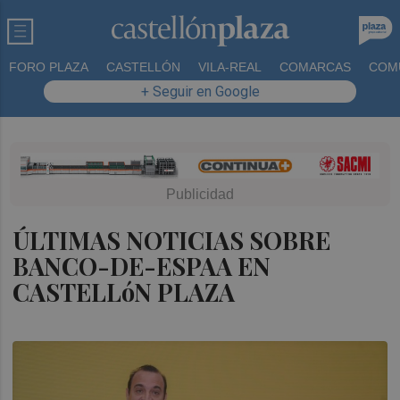
FORO PLAZA
CASTELLÓN
VILA-REAL
COMARCAS
COM
+ Seguir en Google
ÚLTIMAS NOTICIAS SOBRE
BANCO-DE-ESPAA EN
CASTELLóN PLAZA