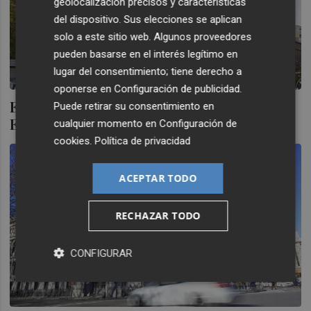
geolocalización precisos y características
del dispositivo. Sus elecciones se aplican
solo a este sitio web. Algunos proveedores
pueden basarse en el interés legítimo en
lugar del consentimiento; tiene derecho a
oponerse en
Configuración de publicidad
.
El Banco de España confirma que el
Puede retirar su consentimiento en
Euríbor se moderó en febrero al 2,221%
cualquier momento en
Configuración de
cookies
.
Política de privacidad
ACEPTAR TODO
RECHAZAR TODO
CONFIGURAR