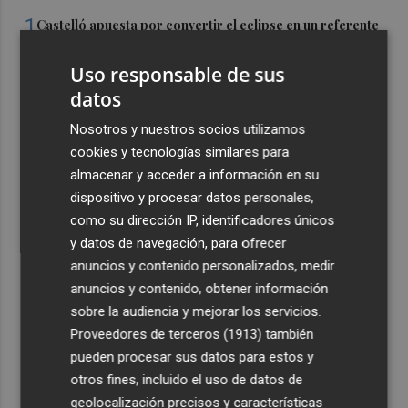
1
Castelló apuesta por convertir el eclipse en un referente
científico: recibirá a un gran equipo de expertos
Uso responsable de sus
2
El Villarreal anuncia a sus seis capitanes: Gerard
datos
Moreno, Foyth, Comesaña, Ayoze, Cardona y Logan
Costa
Nosotros y nuestros socios utilizamos
3
cookies y tecnologías similares para
Más problemas en el lateral derecho: Monferrer sufre
una lesión muscular
almacenar y acceder a información en su
dispositivo y procesar datos personales,
4
San Javier da viabilidad al nuevo contrato del transporte
como su dirección IP, identificadores únicos
urbano y a un hotel de cuatro estrellas en La Manga con
y datos de navegación, para ofrecer
324 habitaciones
anuncios y contenido personalizados, medir
5
Estos son los estrenos que abren la cartelera en agosto:
anuncios y contenido, obtener información
de la comedia 'El último mono' a una nueva entrega de
sobre la audiencia y mejorar los servicios.
'La Patrulla Canina'
Proveedores de terceros (1913)
también
pueden procesar sus datos para estos y
otros fines, incluido el uso de datos de
geolocalización precisos y características