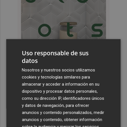
Uso responsable de sus
datos
Últimas Noticias
Nosotros y nuestros socios utilizamos
cookies y tecnologías similares para
1
Kiat Lim preside por primera vez un partido en Mestalla
almacenar y acceder a información en su
dispositivo y procesar datos personales,
2
El once del Valencia CF para el último Trofeu Taronja de
como su dirección IP, identificadores únicos
Mestalla
y datos de navegación, para ofrecer
anuncios y contenido personalizados, medir
3
Aemet prevé peligro de incendios "muy alto" o
anuncios y contenido, obtener información
"extremo" en la mayor parte de la Península y Baleares
el día del eclipse
sobre la audiencia y mejorar los servicios.