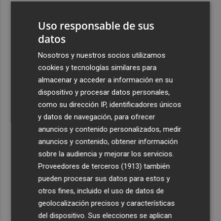
2
El Villarreal anuncia a sus seis capitanes: Gerard
Uso responsable de sus
Moreno, Foyth, Comesaña, Ayoze, Cardona y Logan
Costa
datos
3
Más problemas en el lateral derecho: Monferrer sufre
Nosotros y nuestros socios utilizamos
una lesión muscular
cookies y tecnologías similares para
almacenar y acceder a información en su
4
San Javier da viabilidad al nuevo contrato del transporte
dispositivo y procesar datos personales,
urbano y a un hotel de cuatro estrellas en La Manga con
como su dirección IP, identificadores únicos
324 habitaciones
y datos de navegación, para ofrecer
5
Estos son los estrenos que abren la cartelera en agosto:
anuncios y contenido personalizados, medir
de la comedia 'El último mono' a una nueva entrega de
anuncios y contenido, obtener información
'La Patrulla Canina'
sobre la audiencia y mejorar los servicios.
Proveedores de terceros (1913)
también
pueden procesar sus datos para estos y
otros fines, incluido el uso de datos de
geolocalización precisos y características
del dispositivo. Sus elecciones se aplican