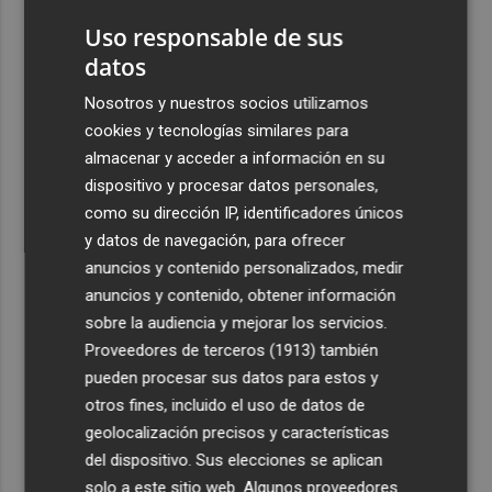
1
hemos entrenado"
Uso responsable de sus
2
datos
Controlado el incendio en Sierra Engarcerán (Castellón)
Nosotros y nuestros socios utilizamos
3
La capacidad de los modelos de IA para burlar la
cookies y tecnologías similares para
seguridad alarma a gobiernos y empresas
almacenar y acceder a información en su
dispositivo y procesar datos personales,
4
El eclipse solar dispara el turismo y las búsquedas de
como su dirección IP, identificadores únicos
alojamiento crecen hasta un 500%
y datos de navegación, para ofrecer
5
El cubano Papillo triunfa en el certamen del Trovo
anuncios y contenido personalizados, medir
Pascual García-Mateos de La Unión
anuncios y contenido, obtener información
sobre la audiencia y mejorar los servicios.
Proveedores de terceros (1913)
también
pueden procesar sus datos para estos y
otros fines, incluido el uso de datos de
geolocalización precisos y características
del dispositivo. Sus elecciones se aplican
solo a este sitio web. Algunos proveedores