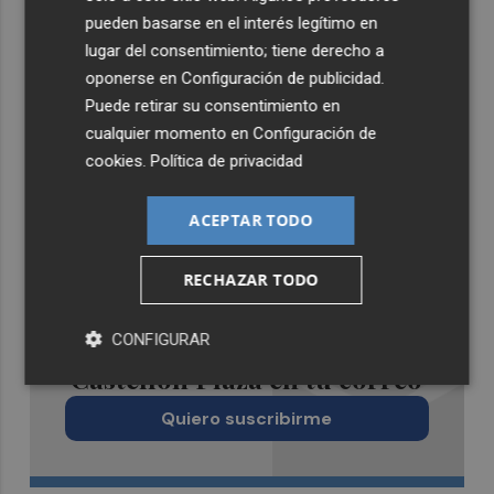
pueden basarse en el interés legítimo en
lugar del consentimiento; tiene derecho a
oponerse en
Configuración de publicidad
.
Puede retirar su consentimiento en
cualquier momento en
Configuración de
cookies
.
Política de privacidad
ACEPTAR TODO
RECHAZAR TODO
Recibe toda la actualidad de
CONFIGURAR
Castellón Plaza en tu correo
Quiero suscribirme