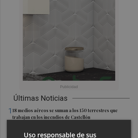
Últimas Noticias
1
18 medios aéreos se suman a los 150 terrestres que
trabajan en los incendios de Castellón
2
El suelo "extremadamente seco" favorece que los rayos
Uso responsable de sus
provoquen incendios