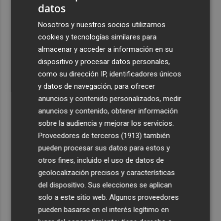
datos
3
Los premios Pencho Cros reconocen a grandes
Nosotros y nuestros socios utilizamos
referentes del flamenco en el Cante de las Minas
cookies y tecnologías similares para
4
El pregón de Festes d'Elx 2026, con Josan, en imágenes
almacenar y acceder a información en su
dispositivo y procesar datos personales,
5
como su dirección IP, identificadores únicos
Emergencias activa la situación 2 del PEIF y confina
Sierra Engarcerán por el humo del incendio forestal
y datos de navegación, para ofrecer
anuncios y contenido personalizados, medir
anuncios y contenido, obtener información
sobre la audiencia y mejorar los servicios.
Proveedores de terceros (1913)
también
pueden procesar sus datos para estos y
otros fines, incluido el uso de datos de
geolocalización precisos y características
del dispositivo. Sus elecciones se aplican
solo a este sitio web. Algunos proveedores
pueden basarse en el interés legítimo en