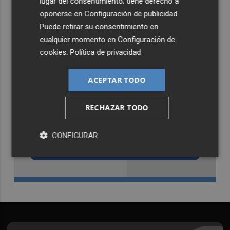
lugar del consentimiento; tiene derecho a
oponerse en
Configuración de publicidad
.
Puede retirar su consentimiento en
cualquier momento en
Configuración de
cookies
.
Política de privacidad
ACEPTAR TODO
RECHAZAR TODO
Recibe toda la actualidad de
Castellón Plaza en tu correo
CONFIGURAR
Quiero suscribirme