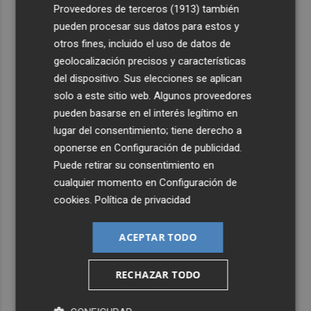
4
Proveedores de terceros (1913)
también
La subida salarial media pactada en convenio escala al
3,02% en julio, pero sigue por debajo del IPC
pueden procesar sus datos para estos y
otros fines, incluido el uso de datos de
5
El futuro de la IA: un nuevo enfoque desde Valencia
geolocalización precisos y características
aboga por la evaluación para que sea "responsable"
del dispositivo. Sus elecciones se aplican
solo a este sitio web. Algunos proveedores
pueden basarse en el interés legítimo en
lugar del consentimiento; tiene derecho a
oponerse en
Configuración de publicidad
.
Puede retirar su consentimiento en
cualquier momento en
Configuración de
cookies
.
Política de privacidad
ACEPTAR TODO
RECHAZAR TODO