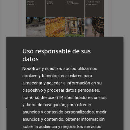
Uso responsable de sus
datos
Nosotros y nuestros socios utilizamos
Últimas Noticias
cookies y tecnologías similares para
1
Compromís denuncia "la falta del refuerzo sanitario
almacenar y acceder a información en su
estival en los municipios de Castelló"
dispositivo y procesar datos personales,
como su dirección IP, identificadores únicos
2
El ingreso mínimo vital llega a 879.225 hogares en julio,
y datos de navegación, para ofrecer
un 16,9 % más que hace un año
anuncios y contenido personalizados, medir
3
Burriana coordina con sus centros educativos las
anuncios y contenido, obtener información
ayudas de 101.500 euros para climatizar las aulas
sobre la audiencia y mejorar los servicios.