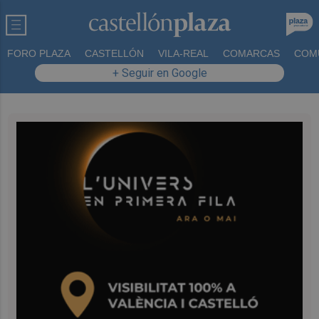
FORO PLAZA
CASTELLÓN
VILA-REAL
COMARCAS
COM
+ Seguir en Google