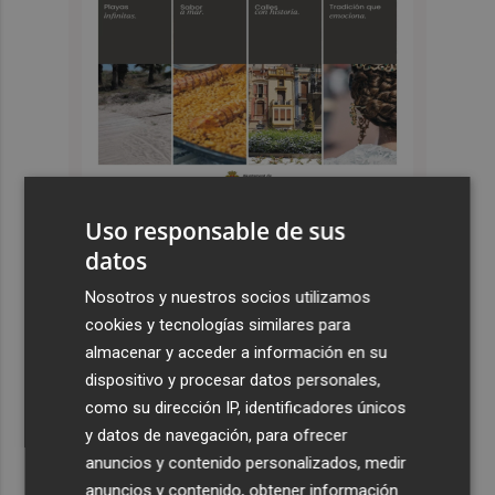
Uso responsable de sus
datos
Últimas Noticias
Nosotros y nuestros socios utilizamos
1
Más problemas en el lateral derecho: Monferrer sufre
cookies y tecnologías similares para
una lesión muscular
almacenar y acceder a información en su
2
San Javier da viabilidad al nuevo contrato del transporte
dispositivo y procesar datos personales,
urbano y a un hotel de cuatro estrellas en La Manga con
como su dirección IP, identificadores únicos
324 habitaciones
y datos de navegación, para ofrecer
anuncios y contenido personalizados, medir
3
Estos son los estrenos que abren la cartelera en agosto:
anuncios y contenido, obtener información
de la comedia 'El último mono' a una nueva entrega de