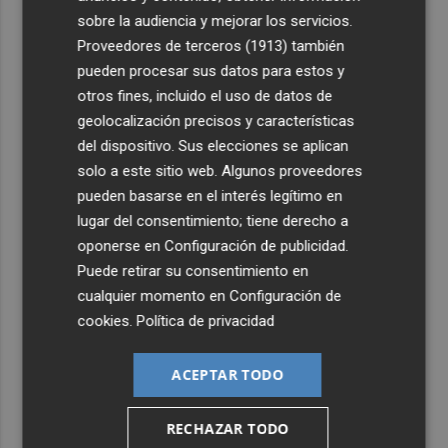
'La Patrulla Canina'
sobre la audiencia y mejorar los servicios.
Proveedores de terceros (1913)
también
4
Otra inyección para el desarrollo de energía renovable
pueden procesar sus datos para estos y
en Castellón: los fondos de la UE destinan 19 millones a
otros fines, incluido el uso de datos de
proyectos de 11 municipios
geolocalización precisos y características
5
Elche abrirá en septiembre una oficina de asesoramiento
del dispositivo. Sus elecciones se aplican
para afectados por 'okupación'
solo a este sitio web. Algunos proveedores
pueden basarse en el interés legítimo en
lugar del consentimiento; tiene derecho a
oponerse en
Configuración de publicidad
.
Puede retirar su consentimiento en
cualquier momento en
Configuración de
cookies
.
Política de privacidad
ACEPTAR TODO
RECHAZAR TODO