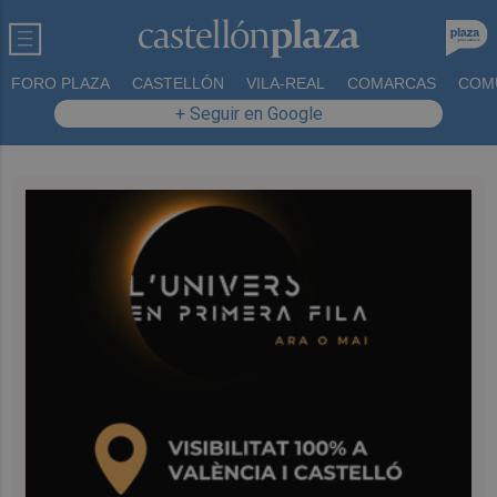
FORO PLAZA
CASTELLÓN
VILA-REAL
COMARCAS
COM
+ Seguir en Google