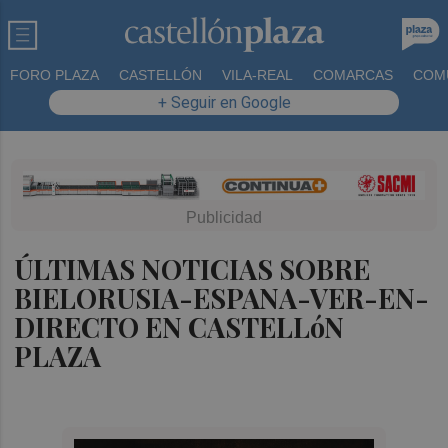
FORO PLAZA
CASTELLÓN
VILA-REAL
COMARCAS
COM
+ Seguir en Google
ÚLTIMAS NOTICIAS SOBRE
BIELORUSIA-ESPANA-VER-EN-
DIRECTO EN CASTELLóN
PLAZA