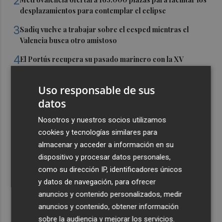
2
desplazamientos para contemplar el eclipse
3
Sadiq vuelve a trabajar sobre el cesped mientras el
Valencia busca otro amistoso
4
El Portús recupera su pasado marinero con la XV
edición de Portusium Jábega
5
Uso responsable de sus
Elche quemará casi tres toneladas de pólvora en la
tradicional Nit de l'Albà
datos
Nosotros y nuestros socios utilizamos
cookies y tecnologías similares para
almacenar y acceder a información en su
dispositivo y procesar datos personales,
como su dirección IP, identificadores únicos
y datos de navegación, para ofrecer
anuncios y contenido personalizados, medir
anuncios y contenido, obtener información
sobre la audiencia y mejorar los servicios.