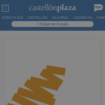
FORO PLAZA
CASTELLÓN
VILA-REAL
COMARCAS
COM
+ Seguir en Google