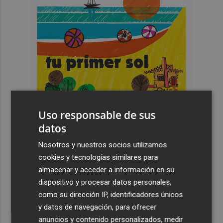
Uso responsable de sus
datos
Nosotros y nuestros socios utilizamos
cookies y tecnologías similares para
Últimas Noticias
almacenar y acceder a información en su
dispositivo y procesar datos personales,
1
El Levante cierra la pretemporada con un doble
como su dirección IP, identificadores únicos
amistoso: contra el filial y el Castellón
y datos de navegación, para ofrecer
2
El convenio entre el Ayuntamiento de Murcia y Croem
anuncios y contenido personalizados, medir