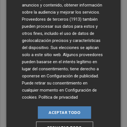
impulsa la formación de 378 emprendedores y
anuncios y contenido, obtener información
autónomos
sobre la audiencia y mejorar los servicios.
3
Gandia organitza una programació especial per a
Proveedores de terceros (1913)
también
gaudir de l’eclipsi solar del 12 d’agost
pueden procesar sus datos para estos y
otros fines, incluido el uso de datos de
4
Murcia chequea las 100 fuentes y los ocho lagos del
geolocalización precisos y características
municipio para prevenir la legionela
del dispositivo. Sus elecciones se aplican
5
El Racó Gastronómico y de Ocio de Elche abre este
solo a este sitio web. Algunos proveedores
viernes noche sus puertas hasta el día 15
pueden basarse en el interés legítimo en
lugar del consentimiento; tiene derecho a
oponerse en
Configuración de publicidad
.
Puede retirar su consentimiento en
cualquier momento en
Configuración de
cookies
.
Política de privacidad
ACEPTAR TODO