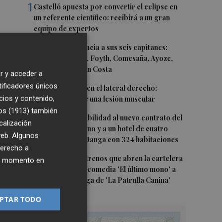
1
Castelló apuesta por convertir el eclipse en
un referente científico: recibirá a un gran
equipo de expertos
2
El Villarreal anuncia a sus seis capitanes:
Gerard Moreno, Foyth, Comesaña, Ayoze,
Cardona y Logan Costa
r y acceder a
tificadores únicos
3
Más problemas en el lateral derecho:
cios y contenido,
Monferrer sufre una lesión muscular
os (1913)
también
4
San Javier da viabilidad al nuevo contrato del
calización
transporte urbano y a un hotel de cuatro
 web. Algunos
estrellas en La Manga con 324 habitaciones
derecho a
5
Estos son los estrenos que abren la cartelera
ier momento en
en agosto: de la comedia 'El último mono' a
una nueva entrega de 'La Patrulla Canina'
PTAR TODO