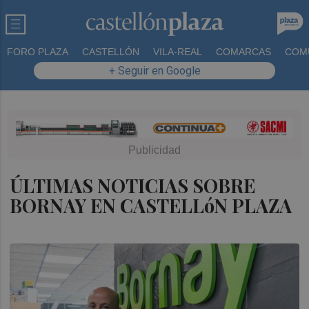
FORO PLAZA
CASTELLÓN
VILA-REAL
COMARCAS
COM
+ Seguir en Google
ÚLTIMAS NOTICIAS SOBRE
BORNAY EN CASTELLóN PLAZA