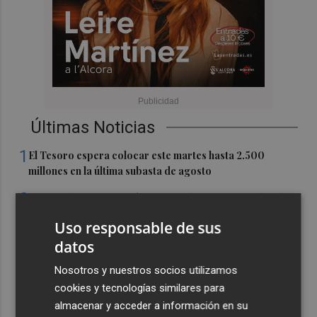
Últimas Noticias
1
El Tesoro espera colocar este martes hasta 2.500
millones en la última subasta de agosto
2
Metrovalencia ofertará 165.000 plazas para facilitar los
desplazamientos para contemplar el eclipse
Uso responsable de sus
3
Sadiq vuelve a trabajar sobre el cesped mientras el
datos
Valencia busca otro amistoso
Nosotros y nuestros socios utilizamos
4
El Portús recupera su pasado marinero con la XV
cookies y tecnologías similares para
edición de Portusium Jábega
almacenar y acceder a información en su