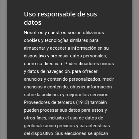
1
Uso responsable de sus
2
El once del Valencia CF para el último Trofeu Taronja de
datos
Mestalla
Nosotros y nuestros socios utilizamos
3
Aemet prevé peligro de incendios "muy alto" o
cookies y tecnologías similares para
"extremo" en la mayor parte de la Península y Baleares
almacenar y acceder a información en su
el día del eclipse
dispositivo y procesar datos personales,
4
Company: “Estamos comenzando a ver el equipo que
como su dirección IP, identificadores únicos
queremos ver en la Liga”
y datos de navegación, para ofrecer
anuncios y contenido personalizados, medir
5
Ocho helicópteros, un avión y más de 100 brigadas se
anuncios y contenido, obtener información
movilizan en Moratalla por un incendio forestal
sobre la audiencia y mejorar los servicios.
Proveedores de terceros (1913)
también
pueden procesar sus datos para estos y
otros fines, incluido el uso de datos de
geolocalización precisos y características
del dispositivo. Sus elecciones se aplican