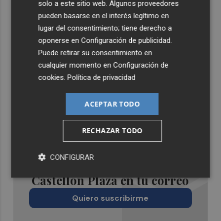
solo a este sitio web. Algunos proveedores
pueden basarse en el interés legítimo en
lugar del consentimiento; tiene derecho a
oponerse en
Configuración de publicidad
.
Puede retirar su consentimiento en
cualquier momento en
Configuración de
cookies
.
Política de privacidad
ACEPTAR TODO
RECHAZAR TODO
CONFIGURAR
Recibe toda la actualidad de
Castellón Plaza en tu correo
Quiero suscribirme