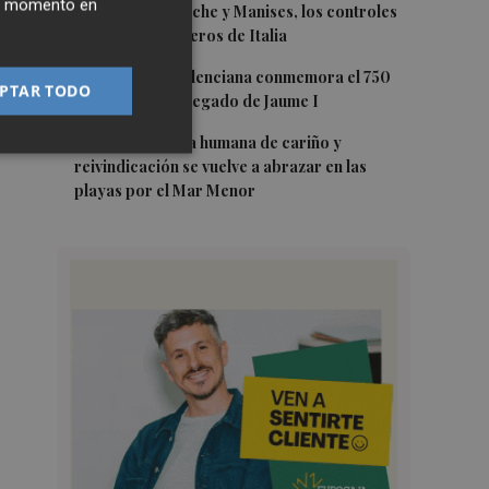
ier momento en
ellos Alicante-Elche y Manises, los controles
aleatorios a viajeros de Italia
4
La Biblioteca Valenciana conmemora el 750
PTAR TODO
aniversario del legado de Jaume I
5
Una gran cadena humana de cariño y
reivindicación se vuelve a abrazar en las
playas por el Mar Menor