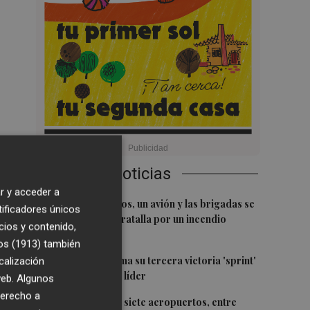
Últimas Noticias
r y acceder a
1
Siete helicópteros, un avión y las brigadas se
tificadores únicos
movilizan en Moratalla por un incendio
cios y contenido,
forestal
os (1913)
también
2
Jorge Martín suma su tercera victoria 'sprint'
calización
del año y es más líder
 web. Algunos
derecho a
3
España amplía a siete aeropuertos, entre