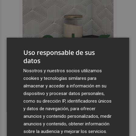
Uso responsable de sus
datos
Últimas Noticias
Nosotros y nuestros socios utilizamos
1
España restablece los controles fronterizos a los
cookies y tecnologías similares para
viajeros procedentes de Italia
almacenar y acceder a información en su
dispositivo y procesar datos personales,
2
El homenaje a Ferran Torres en Foios, en imágenes
como su dirección IP, identificadores únicos
y datos de navegación, para ofrecer
3
Ferran Torres, recibido con un baño de masas en su
anuncios y contenido personalizados, medir
pueblo: "Allá donde voy siempre digo que soy de Foios"
anuncios y contenido, obtener información
4
sobre la audiencia y mejorar los servicios.
Foios se vuelca con Ferran Torres