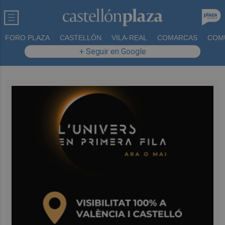
FORO PLAZA
CASTELLÓN
VILA-REAL
COMARCAS
COM
+ Seguir en Google