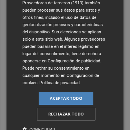
Proveedores de terceros (1913)
también
pueden procesar sus datos para estos y
5
Las '200 vidas' que llevaron a Paco Rabal de Águilas a la
otros fines, incluido el uso de datos de
cima del cine: un documental recupera la voz y la mirada
geolocalización precisos y características
del actor
del dispositivo. Sus elecciones se aplican
solo a este sitio web. Algunos proveedores
pueden basarse en el interés legítimo en
lugar del consentimiento; tiene derecho a
oponerse en
Configuración de publicidad
.
Puede retirar su consentimiento en
cualquier momento en
Configuración de
cookies
.
Política de privacidad
ACEPTAR TODO
RECHAZAR TODO
CONFIGURAR