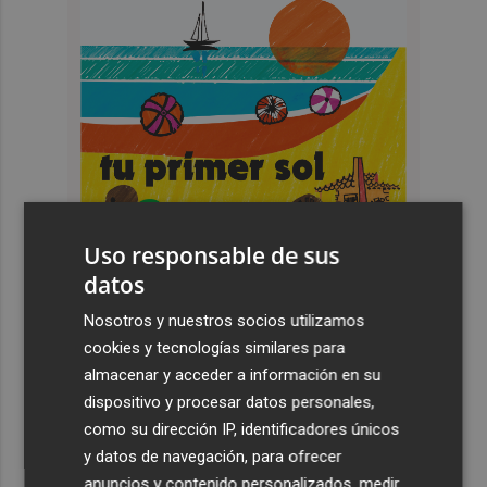
Uso responsable de sus
datos
Nosotros y nuestros socios utilizamos
cookies y tecnologías similares para
almacenar y acceder a información en su
Últimas Noticias
dispositivo y procesar datos personales,
como su dirección IP, identificadores únicos
1
El pregón de Festes d'Elx 2026, con Josan, en imágenes
y datos de navegación, para ofrecer
anuncios y contenido personalizados, medir