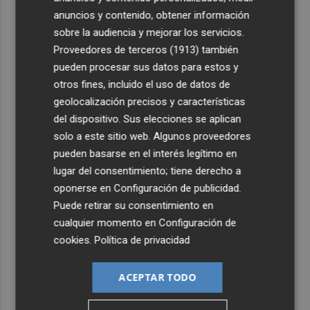
2
Emergencias activa la situación 2 del PEIF y confina
anuncios y contenido, obtener información
Sierra Engarcerán por el humo del incendio forestal
sobre la audiencia y mejorar los servicios.
3
España restablece los controles fronterizos a los
Proveedores de terceros (1913)
también
viajeros procedentes de Italia
pueden procesar sus datos para estos y
otros fines, incluido el uso de datos de
4
El homenaje a Ferran Torres en Foios, en imágenes
geolocalización precisos y características
del dispositivo. Sus elecciones se aplican
5
Ferran Torres, recibido con un baño de masas en su
solo a este sitio web. Algunos proveedores
pueblo: "Allá donde voy siempre digo que soy de Foios"
pueden basarse en el interés legítimo en
lugar del consentimiento; tiene derecho a
oponerse en
Configuración de publicidad
.
Puede retirar su consentimiento en
cualquier momento en
Configuración de
cookies
.
Política de privacidad
ACEPTAR TODO