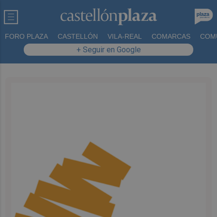
FORO PLAZA
CASTELLÓN
VILA-REAL
COMARCAS
COM
+ Seguir en Google