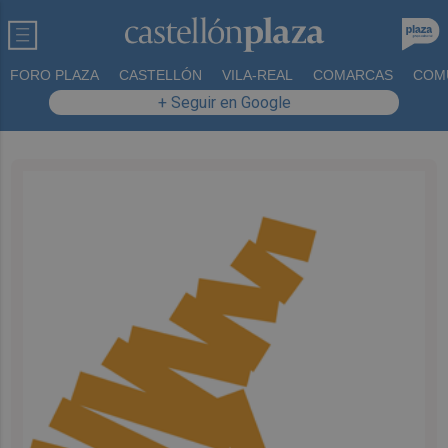
FORO PLAZA
CASTELLÓN
VILA-REAL
COMARCAS
COM
+ Seguir en Google