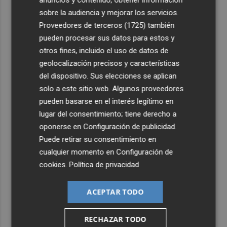
3
El Gobierno ejecuta 7.200 millones de Next Generation
sobre la audiencia y mejorar los servicios.
en la Comunitat: el acceso a PortCastelló y la intermodal
Proveedores de terceros (1725)
también
reciben 191 millones
pueden procesar sus datos para estos y
4
Moncofa disfruta las fiestas patronales de Sant Roc con
otros fines, incluido el uso de datos de
una programación adapta a todos los públicos
geolocalización precisos y características
5
Desarrollan una tecnología con IA para mitigar la
del dispositivo. Sus elecciones se aplican
captura incidental de megafauna marina
solo a este sitio web. Algunos proveedores
pueden basarse en el interés legítimo en
lugar del consentimiento; tiene derecho a
oponerse en
Configuración de publicidad
.
Puede retirar su consentimiento en
cualquier momento en
Configuración de
cookies
.
Política de privacidad
ACEPTAR TODO
RECHAZAR TODO