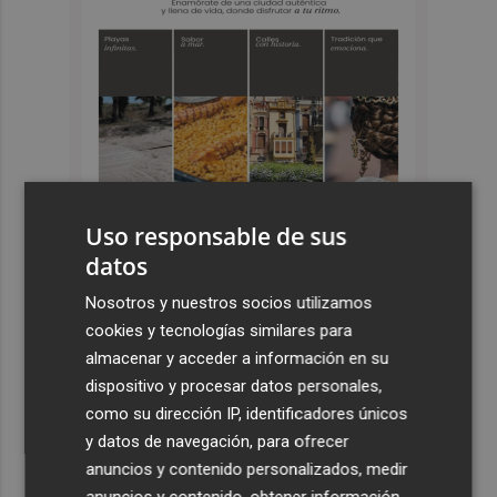
Uso responsable de sus
datos
Últimas Noticias
Nosotros y nuestros socios utilizamos
cookies y tecnologías similares para
1
Así será la futura plaza de Los Baños de Mula: un espacio
almacenar y acceder a información en su
que evoca su historia con una alberca de aguas termales
dispositivo y procesar datos personales,
2
Los suplementos deportivos de Nutriactivity estrenan
como su dirección IP, identificadores únicos
tienda en Thader mientras Dunkin Donuts e Innova
y datos de navegación, para ofrecer
Electro amplían espacios
anuncios y contenido personalizados, medir
anuncios y contenido, obtener información