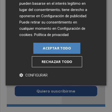
pueden basarse en el interés legítimo en
lugar del consentimiento; tiene derecho a
oponerse en
Configuración de publicidad
.
Puede retirar su consentimiento en
cualquier momento en
Configuración de
cookies
.
Política de privacidad
ACEPTAR TODO
RECHAZAR TODO
Recibe toda la actualidad de
CONFIGURAR
Castellón Plaza en tu correo
Quiero suscribirme