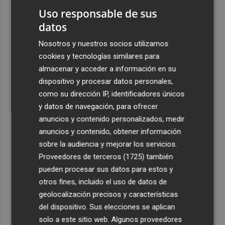
2
Oysho ocupa la antigua 'flagship' de Nespresso en la
Uso responsable de sus
calle Colón de València
datos
3
El Hospital del Vinalopó se consolida como referente en
Nosotros y nuestros socios utilizamos
la atención al nacimiento
cookies y tecnologías similares para
almacenar y acceder a información en su
4
El proyecto 'Gramola' evalúa estrategias sostenibles
dispositivo y procesar datos personales,
para reducir las alteraciones internas de la granada
mollar de Elche
como su dirección IP, identificadores únicos
y datos de navegación, para ofrecer
5
El talento murciano conquista Cimeria: Dagnino ilustra
anuncios y contenido personalizados, medir
'Aguas peligrosas' de Conan el Bárbaro
anuncios y contenido, obtener información
sobre la audiencia y mejorar los servicios.
Proveedores de terceros (1725)
también
pueden procesar sus datos para estos y
otros fines, incluido el uso de datos de
geolocalización precisos y características
del dispositivo. Sus elecciones se aplican
solo a este sitio web. Algunos proveedores