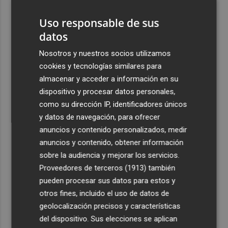
1
Uso responsable de sus
2
El once del Valencia CF para el último Trofeu Taronja de
datos
Mestalla
Nosotros y nuestros socios utilizamos
3
Aemet prevé peligro de incendios "muy alto" o
cookies y tecnologías similares para
"extremo" en la mayor parte de la Península y Baleares
almacenar y acceder a información en su
el día del eclipse
dispositivo y procesar datos personales,
4
Company: “Estamos comenzando a ver el equipo que
como su dirección IP, identificadores únicos
queremos ver en la Liga”
y datos de navegación, para ofrecer
anuncios y contenido personalizados, medir
5
Ocho helicópteros, un avión y más de 100 brigadas se
anuncios y contenido, obtener información
movilizan en Moratalla por un incendio forestal
sobre la audiencia y mejorar los servicios.
Proveedores de terceros (1913)
también
pueden procesar sus datos para estos y
otros fines, incluido el uso de datos de
geolocalización precisos y características
del dispositivo. Sus elecciones se aplican