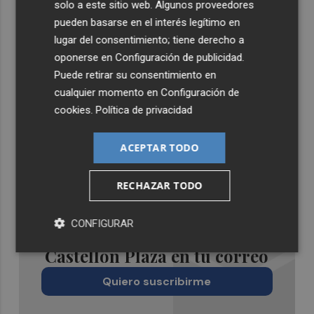
solo a este sitio web. Algunos proveedores
pueden basarse en el interés legítimo en
lugar del consentimiento; tiene derecho a
oponerse en
Configuración de publicidad
.
Puede retirar su consentimiento en
cualquier momento en
Configuración de
cookies
.
Política de privacidad
ACEPTAR TODO
RECHAZAR TODO
CONFIGURAR
Recibe toda la actualidad de
Castellón Plaza en tu correo
Quiero suscribirme