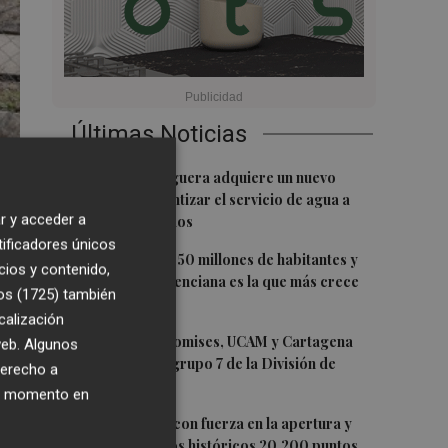
Últimas Noticias
1
La Font de la Figuera adquiere un nuevo
pozo para garantizar el servicio de agua a
r y acceder a
los 1.551 abonados
tificadores únicos
2
España roza los 50 millones de habitantes y
on
cios y contenido,
la Comunitat Valenciana es la que más crece
os (1725)
también
en población
calización
3
Real Murcia, Promises, UCAM y Cartagena
 web. Algunos
coinciden en el grupo 7 de la División de
derecho a
Honor juvenil
ier momento en
4
El Ibex 35 sube con fuerza en la apertura y
logra superar los históricos 20.200 puntos