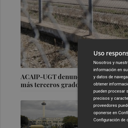
Uso respons
Nosotros y nuestr
información en su 
ACAIP-UGT denuncia un aumento del 
y datos de navega
más terceros grados
obtener informació
pueden procesar su
precisos y caracte
El brote de 
proveedores pueden
positivos y 
oponerse en
Confi
Configuración de 