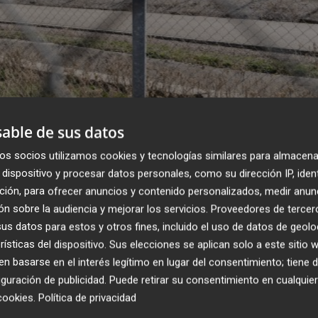
able de sus datos
os socios utilizamos cookies y tecnologías similares para almacena
dispositivo y procesar datos personales, como su dirección IP, iden
127% de las agresiones en las cárceles, c
ción, para ofrecer anuncios y contenido personalizados, medir anun
n sobre la audiencia y mejorar los servicios.
Proveedores de tercer
s datos para estos y otros fines, incluido el uso de datos de geolo
rísticas del dispositivo. Sus elecciones se aplican solo a este sitio
covid en la cárcel de Picassent deja 66
 basarse en el interés legítimo en lugar del consentimiento; tiene 
obliga a aislar la enfermería
guración de publicidad
. Puede retirar su consentimiento en cualqu
cookies
.
Política de privacidad