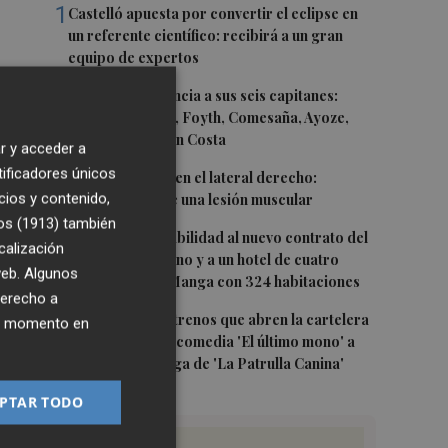
1
Castelló apuesta por convertir el eclipse en
un referente científico: recibirá a un gran
equipo de expertos
2
El Villarreal anuncia a sus seis capitanes:
Gerard Moreno, Foyth, Comesaña, Ayoze,
Cardona y Logan Costa
r y acceder a
tificadores únicos
3
Más problemas en el lateral derecho:
cios y contenido,
Monferrer sufre una lesión muscular
os (1913)
también
4
San Javier da viabilidad al nuevo contrato del
calización
transporte urbano y a un hotel de cuatro
 web. Algunos
estrellas en La Manga con 324 habitaciones
derecho a
5
Estos son los estrenos que abren la cartelera
ier momento en
en agosto: de la comedia 'El último mono' a
una nueva entrega de 'La Patrulla Canina'
PTAR TODO