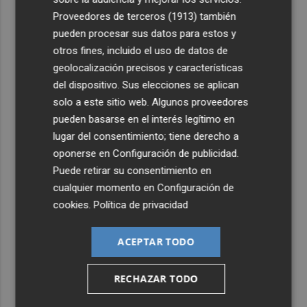
Proveedores de terceros (1913)
también
4
Company: “Estamos comenzando a ver el equipo que
pueden procesar sus datos para estos y
queremos ver en la Liga”
otros fines, incluido el uso de datos de
5
Ocho helicópteros, un avión y más de 100 brigadas se
geolocalización precisos y características
movilizan en Moratalla por un incendio forestal
del dispositivo. Sus elecciones se aplican
solo a este sitio web. Algunos proveedores
pueden basarse en el interés legítimo en
lugar del consentimiento; tiene derecho a
oponerse en
Configuración de publicidad
.
Puede retirar su consentimiento en
cualquier momento en
Configuración de
cookies
.
Política de privacidad
ACEPTAR TODO
RECHAZAR TODO