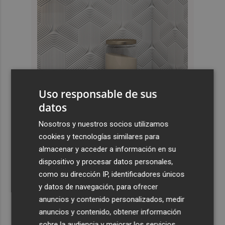
Uso responsable de sus
datos
Últimas Noticias
Nosotros y nuestros socios utilizamos
cookies y tecnologías similares para
1
Kiat Lim preside por primera vez un partido en Mestalla
almacenar y acceder a información en su
dispositivo y procesar datos personales,
2
El once del Valencia CF para el último Trofeu Taronja de
como su dirección IP, identificadores únicos
Mestalla
y datos de navegación, para ofrecer
anuncios y contenido personalizados, medir
3
Aemet prevé peligro de incendios "muy alto" o
anuncios y contenido, obtener información
"extremo" en la mayor parte de la Península y Baleares
el día del eclipse
sobre la audiencia y mejorar los servicios.